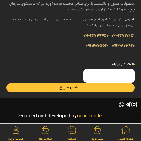
محصولات متنوع و باکیفیت را برای صنایع مختلف فراهم آورده‌ایم که پاسخگوی نیازهای
پیچیده و دقیق مشتریان در سراسر کشور است.
آدرس
: تهران ، خیابان امام خمینی ، نرسیده به میدان حسن آباد ، روبروی مسجد مجد
، پاساژ نوایی ، طبقه اول ، پلاک 16
021-66749450
021-66720651
09102075512
09122803960
اعتماد و ارتباط
تماس سریع
Designed and developed by
cocaro.site
صفحه اصلی
سبد خرید
مشاوره
سفارش ها
حساب کاربری