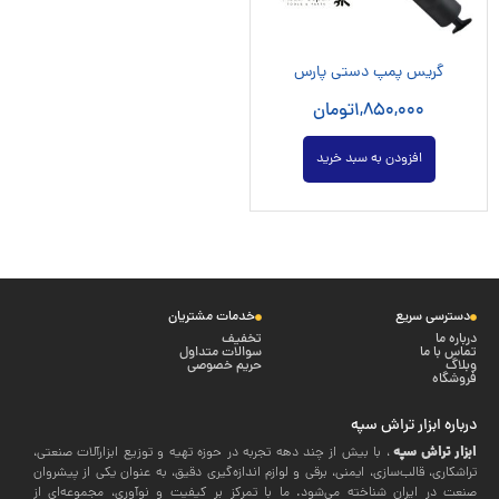
گریس پمپ دستی پارس
1,850,000
تومان
افزودن به سبد خرید
دسترسی سریع
خدمات مشتریان
درباره ما
تخفیف
تماس با ما
سوالات متداول
وبلاگ
حریم خصوصی
فروشگاه
درباره ابزار تراش سپه
ابزار تراش سپه
، با بیش از چند دهه تجربه در حوزه تهیه و توزیع ابزارآلات صنعتی،
تراشکاری، قالب‌سازی، ایمنی، برقی و لوازم اندازه‌گیری دقیق، به عنوان یکی از پیشروان
صنعت در ایران شناخته می‌شود. ما با تمرکز بر کیفیت و نوآوری، مجموعه‌ای از