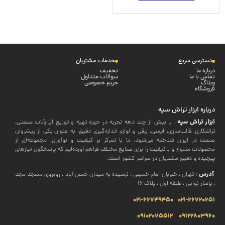
دسترسی سریع
خدمات مشتریان
درباره ما
تخفیف
تماس با ما
سوالات متداول
وبلاگ
حریم خصوصی
فروشگاه
درباره ابزار تراش سپه
ابزار تراش سپه
، با بیش از چند دهه تجربه در حوزه تهیه و توزیع ابزارآلات صنعتی،
تراشکاری، قالب‌سازی، ایمنی، برقی و لوازم اندازه‌گیری دقیق، به عنوان یکی از پیشروان
صنعت در ایران شناخته می‌شود. ما با تمرکز بر کیفیت و نوآوری، مجموعه‌ای از
محصولات متنوع و باکیفیت را برای صنایع مختلف فراهم آورده‌ایم که پاسخگوی نیازهای
پیچیده و دقیق مشتریان در سراسر کشور است.
آدرس
: تهران ، خیابان امام خمینی ، نرسیده به میدان حسن آباد ، روبروی مسجد مجد
، پاساژ نوایی ، طبقه اول ، پلاک 16
021-66749450
021-66720651
09102075512
09122803960