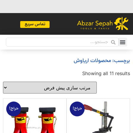
مشتریان گرامی تمامی قیمت ها بروز میباشند ، پشتیبانی ما به صورت آنی پاسخگوی
شماست 09102075512
تماس سریع
برچسب: محصولات اریاوش
Showing all 11 results
حراج!
حراج!