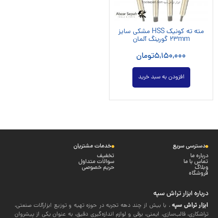
مته ته کونیک HSS مشکی سایز
23mm گورینگ آلمان
5,150,000
تومان
افزودن به سبد خرید
دسترسی سریع
خدمات مشتریان
درباره ما
تخفیف
تماس با ما
سوالات متداول
وبلاگ
حریم خصوصی
فروشگاه
درباره ابزار تراش سپه
ابزار تراش سپه
، با بیش از چند دهه تجربه در حوزه تهیه و توزیع ابزارآلات صنعتی،
تراشکاری، قالب‌سازی، ایمنی، برقی و لوازم اندازه‌گیری دقیق، به عنوان یکی از پیشروان