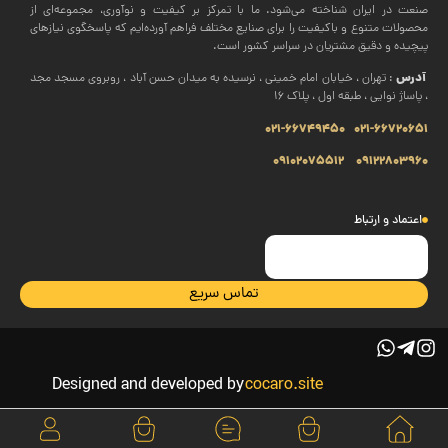
صنعت در ایران شناخته می‌شود. ما با تمرکز بر کیفیت و نوآوری، مجموعه‌ای از
محصولات متنوع و باکیفیت را برای صنایع مختلف فراهم آورده‌ایم که پاسخگوی نیازهای
پیچیده و دقیق مشتریان در سراسر کشور است.
آدرس
: تهران ، خیابان امام خمینی ، نرسیده به میدان حسن آباد ، روبروی مسجد مجد
، پاساژ نوایی ، طبقه اول ، پلاک 16
021-66749450
021-66720651
09102075512
09122803960
اعتماد و ارتباط
تماس سریع
Designed and developed by
cocaro.site