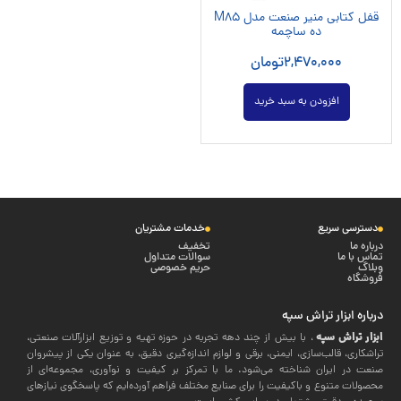
قفل کتابی منیر صنعت مدل M85
ده ساچمه
2,470,000
تومان
افزودن به سبد خرید
دسترسی سریع
خدمات مشتریان
درباره ما
تخفیف
تماس با ما
سوالات متداول
وبلاگ
حریم خصوصی
فروشگاه
درباره ابزار تراش سپه
ابزار تراش سپه
، با بیش از چند دهه تجربه در حوزه تهیه و توزیع ابزارآلات صنعتی،
تراشکاری، قالب‌سازی، ایمنی، برقی و لوازم اندازه‌گیری دقیق، به عنوان یکی از پیشروان
صنعت در ایران شناخته می‌شود. ما با تمرکز بر کیفیت و نوآوری، مجموعه‌ای از
محصولات متنوع و باکیفیت را برای صنایع مختلف فراهم آورده‌ایم که پاسخگوی نیازهای