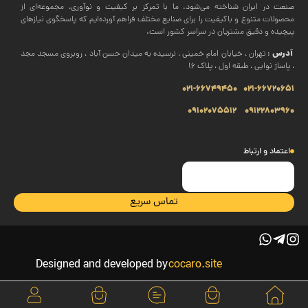
صنعت در ایران شناخته می‌شود. ما با تمرکز بر کیفیت و نوآوری، مجموعه‌ای از
محصولات متنوع و باکیفیت را برای صنایع مختلف فراهم آورده‌ایم که پاسخگوی نیازهای
پیچیده و دقیق مشتریان در سراسر کشور است.
آدرس
: تهران ، خیابان امام خمینی ، نرسیده به میدان حسن آباد ، روبروی مسجد مجد
، پاساژ نوایی ، طبقه اول ، پلاک 16
021-66749450
021-66720651
09102075512
09122803960
اعتماد و ارتباط
تماس سریع
Designed and developed by
cocaro.site