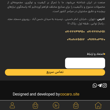
صنعت در ایران شناخته می‌شود. ما با تمرکز بر کیفیت و نوآوری، مجموعه‌ای از
محصولات متنوع و باکیفیت را برای صنایع مختلف فراهم آورده‌ایم که پاسخگوی نیازهای
پیچیده و دقیق مشتریان در سراسر کشور است.
آدرس
: تهران ، خیابان امام خمینی ، نرسیده به میدان حسن آباد ، روبروی مسجد مجد
، پاساژ نوایی ، طبقه اول ، پلاک 16
021-66749450
021-66720651
09102075512
09122803960
اعتماد و ارتباط
تماس سریع
Designed and developed by
cocaro.site