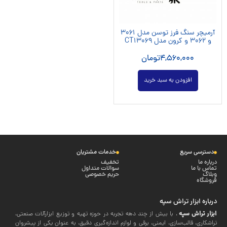
آرمیچر سنگ فرز توسن مدل 3061
و 3062 و کرون مدل CT13069
4,560,000
تومان
افزودن به سبد خرید
دسترسی سریع
خدمات مشتریان
درباره ما
تخفیف
تماس با ما
سوالات متداول
وبلاگ
حریم خصوصی
فروشگاه
درباره ابزار تراش سپه
ابزار تراش سپه
، با بیش از چند دهه تجربه در حوزه تهیه و توزیع ابزارآلات صنعتی،
تراشکاری، قالب‌سازی، ایمنی، برقی و لوازم اندازه‌گیری دقیق، به عنوان یکی از پیشروان