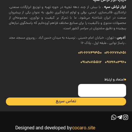
درباره ابزار تراش سپه
ابزار تراش سپه
، با بیش از چند دهه تجربه در حوزه تهیه و توزیع ابزارآلات صنعتی،
تراشکاری، قالب‌سازی، ایمنی، برقی و لوازم اندازه‌گیری دقیق، به عنوان یکی از پیشروان
صنعت در ایران شناخته می‌شود. ما با تمرکز بر کیفیت و نوآوری، مجموعه‌ای از
محصولات متنوع و باکیفیت را برای صنایع مختلف فراهم آورده‌ایم که پاسخگوی نیازهای
پیچیده و دقیق مشتریان در سراسر کشور است.
آدرس
: تهران ، خیابان امام خمینی ، نرسیده به میدان حسن آباد ، روبروی مسجد مجد
، پاساژ نوایی ، طبقه اول ، پلاک 16
021-66749450
021-66720651
09102075512
09122803960
اعتماد و ارتباط
تماس سریع
Designed and developed by
cocaro.site