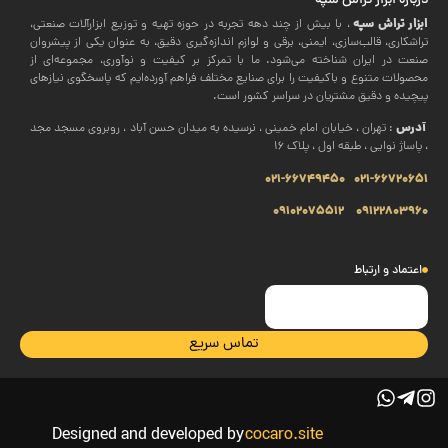
درباره ابزار تراش سپه
ابزار تراش سپه
، با بیش از چند دهه تجربه در حوزه تهیه و توزیع ابزارآلات صنعتی،
تراشکاری، قالب‌سازی، ایمنی، برقی و لوازم اندازه‌گیری دقیق، به عنوان یکی از پیشروان
صنعت در ایران شناخته می‌شود. ما با تمرکز بر کیفیت و نوآوری، مجموعه‌ای از
محصولات متنوع و باکیفیت را برای صنایع مختلف فراهم آورده‌ایم که پاسخگوی نیازهای
پیچیده و دقیق مشتریان در سراسر کشور است.
آدرس
: تهران ، خیابان امام خمینی ، نرسیده به میدان حسن آباد ، روبروی مسجد مجد
، پاساژ نوایی ، طبقه اول ، پلاک 16
021-66749450
021-66720651
09102075512
09122803960
اعتماد و ارتباط
تماس سریع
Designed and developed by
cocaro.site